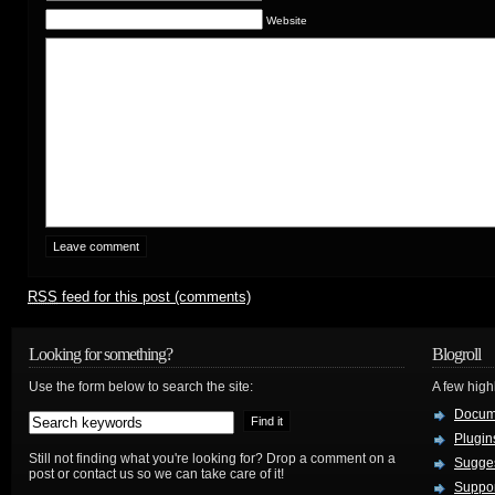
Website
RSS
feed for this post (comments)
Looking for something?
Blogroll
Use the form below to search the site:
A few hig
Docum
Plugin
Still not finding what you're looking for? Drop a comment on a
Sugges
post or contact us so we can take care of it!
Suppo