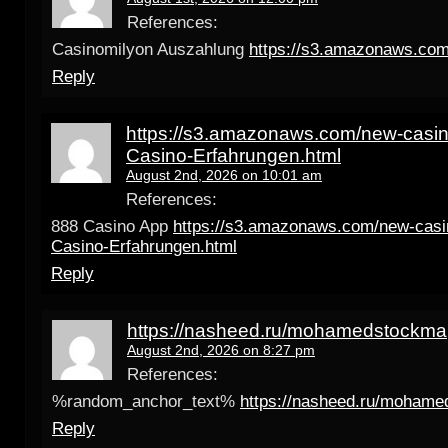
References:
Casinomilyon Auszahlung
https://s3.amazonaws.co
Reply
https://s3.amazonaws.com/new-casi
Casino-Erfahrungen.html
August 2nd, 2026 on 10:01 am
References:
888 Casino App
https://s3.amazonaws.com/new-casi
Casino-Erfahrungen.html
Reply
https://nasheed.ru/mohamedstockma
August 2nd, 2026 on 8:27 pm
References:
%random_anchor_text%
https://nasheed.ru/moham
Reply