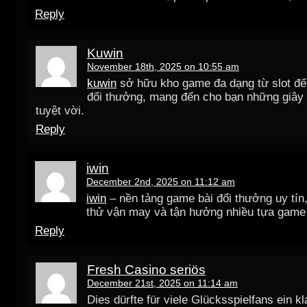
Reply
Kuwin
November 18th, 2025 on 10:55 am
kuwin
sở hữu kho game đa dạng từ slot đến
đổi thưởng, mang đến cho bạn những giây ph
tuyệt vời.
Reply
iwin
December 2nd, 2025 on 11:12 am
iwin
– nền tảng game bài đổi thưởng uy tín,
thử vận may và tận hưởng nhiều tựa game
Reply
Fresh Casino seriös
December 21st, 2025 on 11:14 am
Dies dürfte für viele Glücksspielfans ein kl