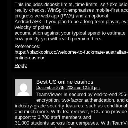
This includes deposit limits, time limits, self-exclusi
reality checks. WinSpirit emphasises mobile-first ac
progressive web app (PWA) and an optional
Android APK. If you plan to be a long-term player, ev
velocity of points
accumulation against your typical spend to estimate
how quickly you will reach premium tiers.
References:
https://blackcoin.co/welcome-to-fuckmate-australias-
online-casino/
Reply
Best US online casinos
December 27th, 2025 on 12:53 pm
TeamViewer is secured by end-to-end 256-
encryption, two-factor authentication, and 
industry-grade security features, such as conditiona
and much more. With TeamViewer, ECU can provide
support to 3,700 staff members and
31,000 students across four campuses. With TeamVi