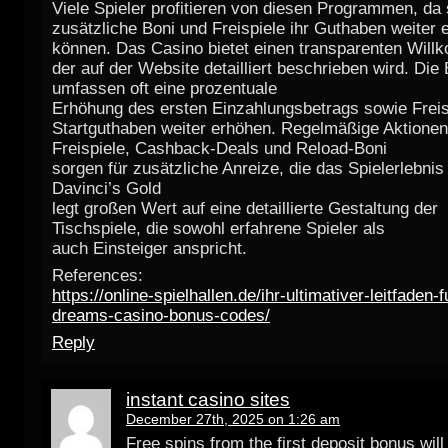
Viele Spieler profitieren von diesen Programmen, da 
zusätzliche Boni und Freispiele ihr Guthaben weiter 
können. Das Casino bietet einen transparenten Wil
der auf der Website detailliert beschrieben wird. Di
umfassen oft eine prozentuale
Erhöhung des ersten Einzahlungsbetrags sowie Freis
Startguthaben weiter erhöhen. Regelmäßige Aktionen
Freispiele, Cashback-Deals und Reload-Boni
sorgen für zusätzliche Anreize, die das Spielerlebnis
Davinci’s Gold
legt großen Wert auf eine detaillierte Gestaltung der
Tischspiele, die sowohl erfahrene Spieler als
auch Einsteiger anspricht.
References:
https://online-spielhallen.de/ihr-ultimativer-leitfaden-
dreams-casino-bonus-codes/
Reply
instant casino sites
December 27th, 2025 on 1:26 am
Free spins from the first deposit bonus will