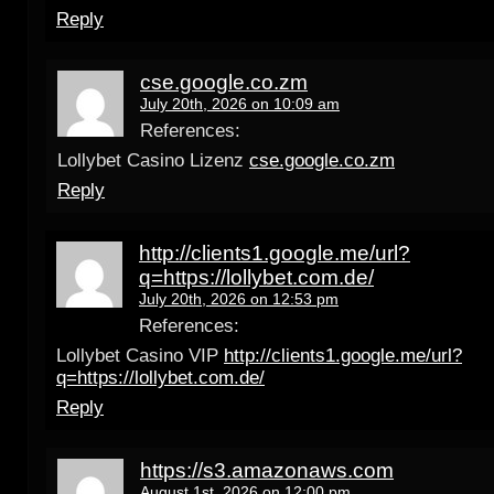
Reply
cse.google.co.zm
July 20th, 2026 on 10:09 am
References:
Lollybet Casino Lizenz
cse.google.co.zm
Reply
http://clients1.google.me/url?
q=https://lollybet.com.de/
July 20th, 2026 on 12:53 pm
References:
Lollybet Casino VIP
http://clients1.google.me/url?
q=https://lollybet.com.de/
Reply
https://s3.amazonaws.com
August 1st, 2026 on 12:00 pm