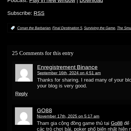
Podcast:
Play in new window
|
Download
Subscribe:
RSS
,
,
,
:
Conan the Barbarian
Final Destination 5
Surviving the Game
The Smu
25 Comments for this entry
Enregistrement Binance
September 16th, 2024 on 4:51 am
Thanks for sharing. I read many of your blo
your blog is very good.
Reply
GO88
November 17th, 2025 on 5:17 am
Tham gia cộng đồng game thủ tại
Go88
để 
các trò chơi bài, poker phổ biến nhất hiện 